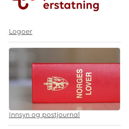
Logoer
Innsyn og postjournal