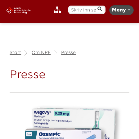
S
Meny
ø
k
:
Start
Om NPE
Presse
Presse