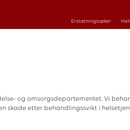
Erstatningssøker
Hel
 Helse- og omsorgsdepartementet. Vi behan
en skade etter behandlingssvikt i helsetje