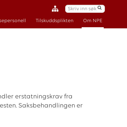
S
ø
sepersonell
Tilskuddsplikten
Om NPE
k
:
dler erstatningskrav fra
nesten. Saksbehandlingen er