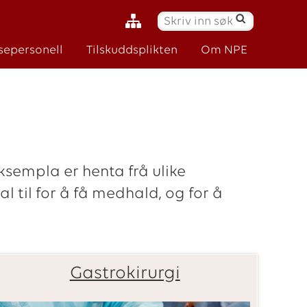
S
ø
sepersonell
Tilskuddsplikten
Om NPE
k
:
ksempla er henta frå ulike
 til for å få medhald, og for å
Gastrokirurgi