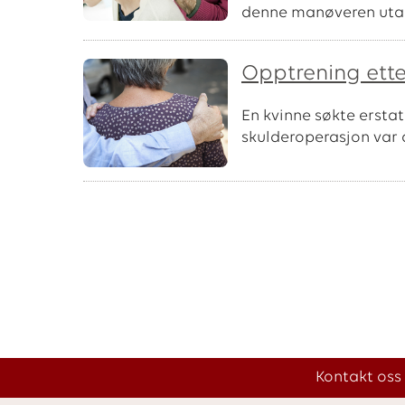
denne manøveren utan å
Opptrening ette
En kvinne søkte erstat
skulderoperasjon var a
Kontakt oss