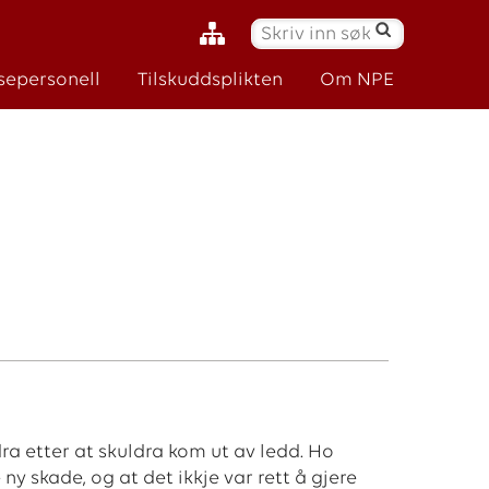
S
ø
sepersonell
Tilskuddsplikten
Om NPE
k
:
ra etter at skuldra kom ut av ledd. Ho
 skade, og at det ikkje var rett å gjere