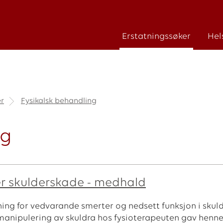
Erstatningssøker
Hel
r
Fysikalsk behandling
ng
er skulderskade - medhald
ning for vedvarande smerter og nedsett funksjon i skuld
anipulering av skuldra hos fysioterapeuten gav henne ny