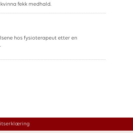
g kvinna fekk medhald.
lsene hos fysioterapeut etter en
.
itserklæring