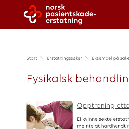
Start
Erstatningssøker
Eksempel på sake
Fysikalsk behandli
Opptrening ett
Ei kvinne søkte erstat
meinte at hardhendt m