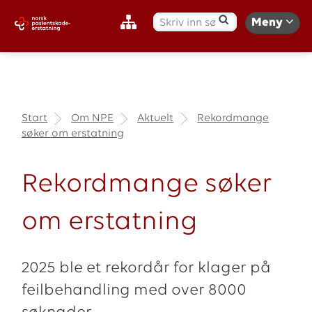
S
Meny
ø
k
:
Start
Om NPE
Aktuelt
Rekordmange
søker om erstatning
Rekordmange søker
om erstatning
2025 ble et rekordår for klager på
feilbehandling med over 8000