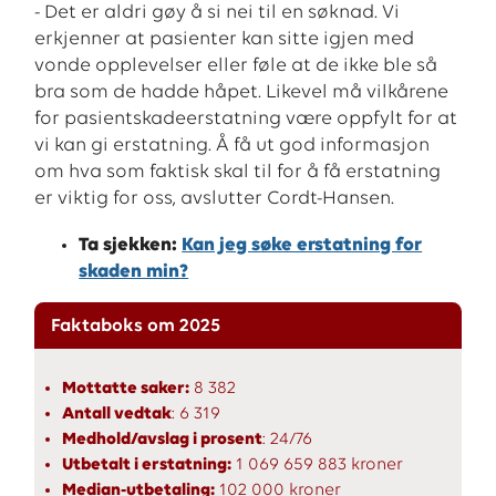
- Det er aldri gøy å si nei til en søknad. Vi
erkjenner at pasienter kan sitte igjen med
vonde opplevelser eller føle at de ikke ble så
bra som de hadde håpet. Likevel må vilkårene
for pasientskadeerstatning være oppfylt for at
vi kan gi erstatning. Å få ut god informasjon
om hva som faktisk skal til for å få erstatning
er viktig for oss, avslutter Cordt-Hansen.
Ta sjekken:
Kan jeg søke erstatning for
skaden min?
Faktaboks om 2025
Mottatte saker:
8 382
Antall vedtak
: 6 319
Medhold/avslag i prosent
: 24/76
Utbetalt i erstatning:
1 069 659 883 kroner
Median-utbetaling:
102 000 kroner