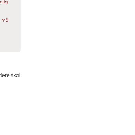
nlig
u må
dere skal