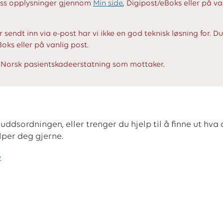
 oss opplysninger gjennom
Min side
, Digipost/eBoks eller på va
 sendt inn via e-post har vi ikke en god teknisk løsning for. D
Boks eller på vanlig post.
n Norsk pasientskadeerstatning som mottaker.
kuddsordningen, eller trenger du hjelp til å finne ut hva 
elper deg gjerne.
e