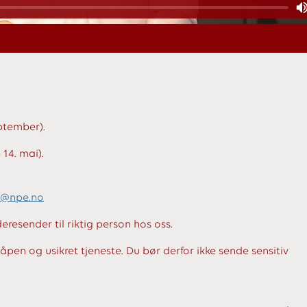
eptember).
14. mai).
t@npe.no
eresender til riktig person hos oss.
n og usikret tjeneste. Du bør derfor ikke sende sensitiv