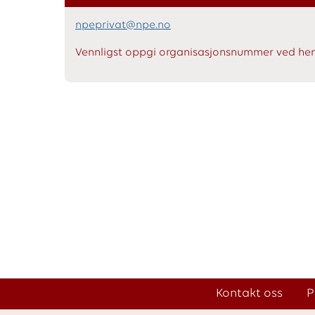
npeprivat@npe.no
Vennligst oppgi organisasjonsnummer ved hen
Kontakt oss
P