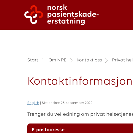
Start
Om NPE
Kontakt oss
Privat he
Kontaktinformasjon 
English
| Sist endret: 23. september 2022
Trenger du veiledning om privat helsetjenes
E-postadresse