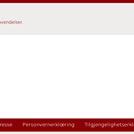
vendelser.
resse
Personvernerklæring
Tilgjengelighetserk