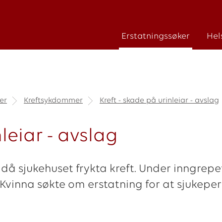
Erstatningssøker
Hel
er
Kreftsykdommer
Kreft - skade på urinleiar - avslag
nleiar - avslag
, då sjukehuset frykta kreft. Under inngrepe
vinna søkte om erstatning for at sjukeperi