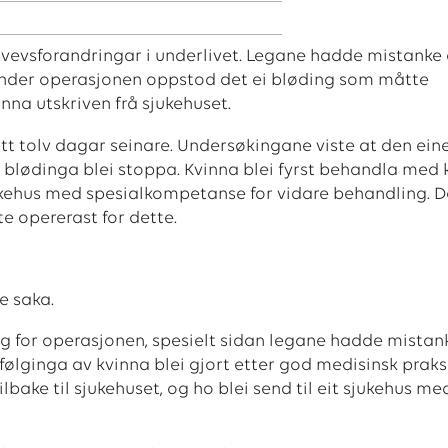
 vevsforandringar i underlivet. Legane hadde mistanke
 Under operasjonen oppstod det ei bløding som måtte
inna utskriven frå sjukehuset.
att tolv dagar seinare. Undersøkingane viste at den ein
å blødinga blei stoppa. Kvinna blei fyrst behandla med 
sjukehus med spesialkompetanse for vidare behandling. D
te opererast for dette.
e saka.
g for operasjonen, spesielt sidan legane hadde mistan
lginga av kvinna blei gjort etter god medisinsk praksi
ake til sjukehuset, og ho blei send til eit sjukehus me