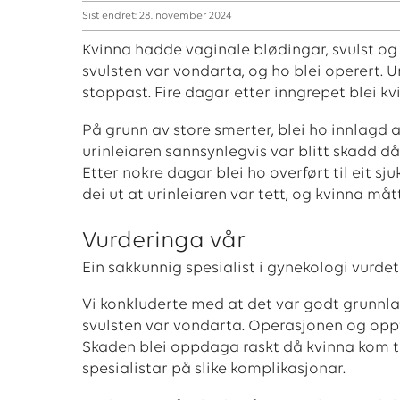
Sist endret: 28. november 2024
Kvinna hadde vaginale blødingar, svulst og
svulsten var vondarta, og ho blei operert.
stoppast. Fire dagar etter inngrepet blei kv
På grunn av store smerter, blei ho innlagd 
urinleiaren sannsynlegvis var blitt skadd d
Etter nokre dagar blei ho overført til eit 
dei ut at urinleiaren var tett, og kvinna måt
Vurderinga vår
Ein sakkunnig spesialist i gynekologi vurdet
Vi konkluderte med at det var godt grunnla
svulsten var vondarta. Operasjonen og oppfø
Skaden blei oppdaga raskt då kvinna kom tilb
spesialistar på slike komplikasjonar.