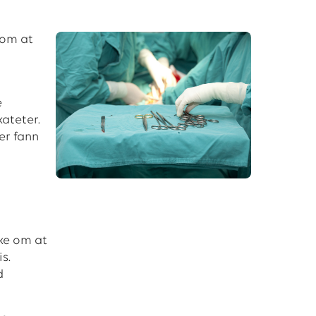
 om at
e
kateter.
er fann
ke om at
s.
d