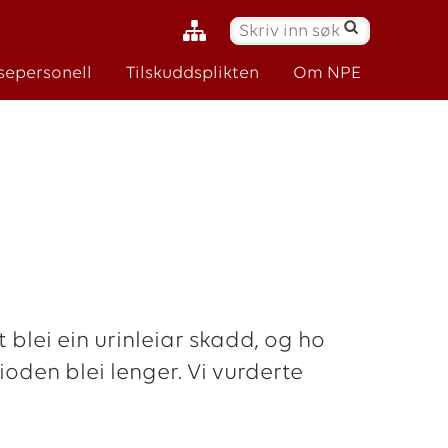
S
ø
sepersonell
Tilskuddsplikten
Om NPE
k
:
t blei ein urinleiar skadd, og ho
oden blei lenger. Vi vurderte