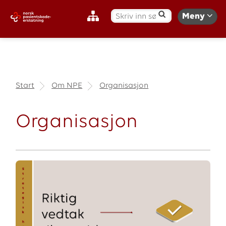
S
Meny
ø
k
:
Start
Om NPE
Organisasjon
Organisasjon