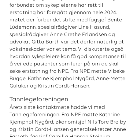
forbundet om sykepleierne har rett til
erstatning har foregått gjennom hele 2024. I
møtet der forbundet stilte med fagsjef Bente
Lüdemann, spesialrådgiver Line Hasund,
spesialrådgiver Anne Grethe Erlandsen og
advokat Gitta Barth var det derfor naturlig at
vaksineskader var et tema. Vi diskuterte også
hvordan sykepleiere kan få god kompetanse til
å veilede pasienter som lurer på om de skal
søke erstatning fra NPE. Fra NPE møtte Vibeke
Bugge, Kathrine Kjemphol Nygård, Anne-Mette
Gulaker og Kristin Cordt-Hansen.
Tannlegeforeningen
Årets siste kontaktmøte hadde vi med
Tannlegeforeningen. Fra NPE møtte Kathrine
Kjemphol Nygård, økonomisjef Nils Tore Breiby
og Kristin Cordt-Hansen generalsekretær Anne
Farseth, fagsjef Camilla Hansen Steinum,