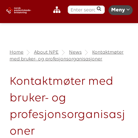
S
Meny
ø
k
:
Home
About NPE
News
Kontaktmøter
med bruker- og profesjonsorganisasjoner
Kontaktmøter med
bruker- og
profesjonsorganisasj
oner