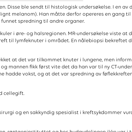
n. Disse ble sendt til histologisk undersøkelse. I en av 
malignt melanom). Han måtte derfor opereres en gang ti
e funnet spredning til andre organer.
 kuler i øre- og halsregionen. MR-undersøkelse viste at 
eft til lymfeknuter i området. En nålebiopsi bekreftet d
ekket at det var tilkommet knuter i lungene, men infor
 og mannen fikk først vite det da han var til ny CT-unde
ne hadde vokst, og at det var spredning av føflekkreften
 cellegift.
nkirurgi og en sakkyndig spesialist i kreftsykdommer vur