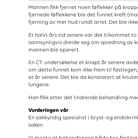
Mannen fikk fjernet noen føflekker på kroppe
fjernede føflekkene ble det funnet kreft (
fjerning av mer hud rundt arret. Det ble ikk
Et halvt års tid senere var det tilkommet to
sannsynligvis dreide seg om spredning av kr
mannen ble operert.
En CT- undersøkelse et knapt år senere avd
om dette funnet kom ikke frem til fastlegen,
et år senere. Det ble da konstatert at knute
lungene.
Han fikk etter det lindrende behandling med
Vurderingen vår
En sakkyndig spesialist i bryst- og endokri
saken.