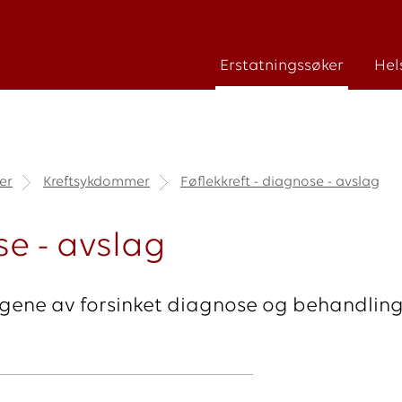
Erstatningssøker
Hel
er
Kreftsykdommer
Føflekkreft - diagnose - avslag
se - avslag
gene av forsinket diagnose og behandling a