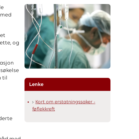
de
l med
det
ette, og
masjon
rsøkelse
 til
Lenke
Kort om erstatningssaker -
føflekkreft
derte