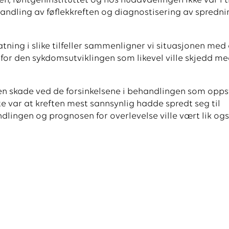
n, røntgeninstituttet og hos hudavdelingen ikke var i 
ehandling av føflekkreften og diagnostisering av spredn
tatning i slike tilfeller sammenligner vi situasjonen med
g for den sykdomsutviklingen som likevel ville skjedd me
noen skade ved de forsinkelsene i behandlingen som opp
te var at kreften mest sannsynlig hadde spredt seg til
ndlingen og prognosen for overlevelse ville vært lik og