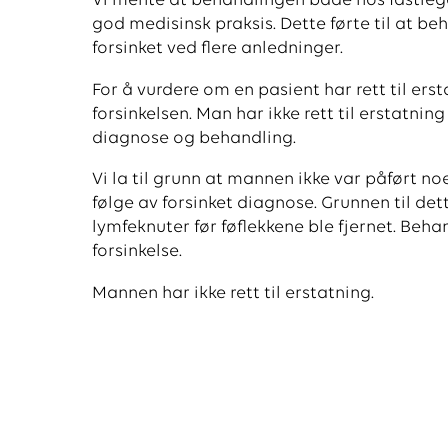
Vi mente at behandlingen både hos fastlege
god medisinsk praksis. Dette førte til at b
forsinket ved flere anledninger.
For å vurdere om en pasient har rett til ers
forsinkelsen. Man har ikke rett til erstatnin
diagnose og behandling.
Vi la til grunn at mannen ikke var påført 
følge av forsinket diagnose. Grunnen til det
lymfeknuter før føflekkene ble fjernet. Beha
forsinkelse.
Mannen har ikke rett til erstatning.