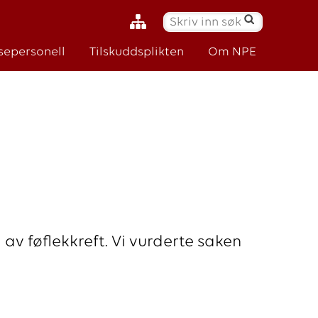
S
ø
sepersonell
Tilskuddsplikten
Om NPE
k
:
v føflekkreft. Vi vurderte saken