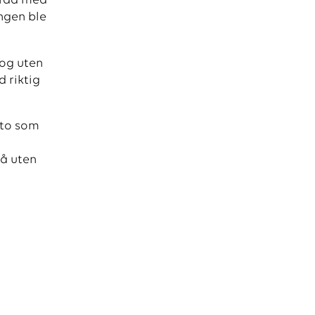
tråd med
ingen ble
 og uten
d riktig
sto som
så uten