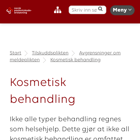
S
Meny
ø
k
:
Start
Tilskuddsplikten
Avgrensninger om
meldeplikten
Kosmetisk behandling
Kosmetisk
behandling
Ikke alle typer behandling regnes
som helsehjelp. Dette gjør at ikke all
kosmetisk behandling er omfattet