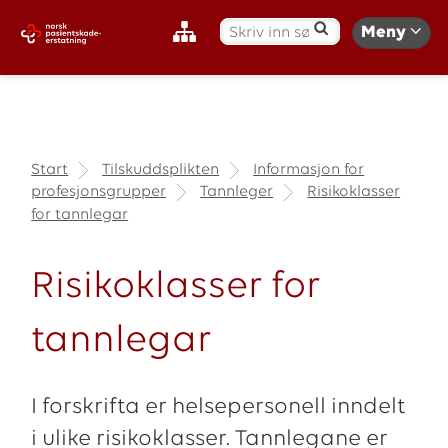
S
Meny
ø
k
:
Start
Tilskuddsplikten
Informasjon for
profesjonsgrupper
Tannleger
Risikoklasser
for tannlegar
Risikoklasser for
tannlegar
I forskrifta er helsepersonell inndelt
i ulike risikoklasser. Tannlegane er