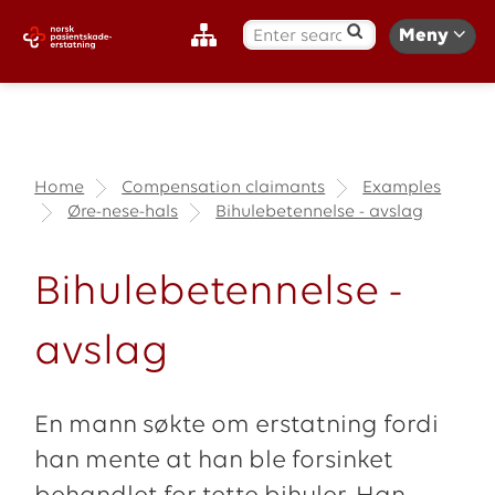
S
Meny
ø
k
:
Home
Compensation claimants
Examples
Øre-nese-hals
Bihulebetennelse - avslag
Bihulebetennelse -
avslag
En mann søkte om erstatning fordi
han mente at han ble forsinket