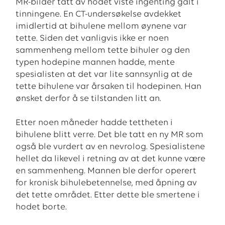
MR-bilder tatt av hodet viste ingenting galt i
tinningene. En CT-undersøkelse avdekket
imidlertid at bihulene mellom øynene var
tette. Siden det vanligvis ikke er noen
sammenheng mellom tette bihuler og den
typen hodepine mannen hadde, mente
spesialisten at det var lite sannsynlig at de
tette bihulene var årsaken til hodepinen. Han
ønsket derfor å se tilstanden litt an.
Etter noen måneder hadde tettheten i
bihulene blitt verre. Det ble tatt en ny MR som
også ble vurdert av en nevrolog. Spesialistene
hellet da likevel i retning av at det kunne være
en sammenheng. Mannen ble derfor operert
for kronisk bihulebetennelse, med åpning av
det tette området. Etter dette ble smertene i
hodet borte.