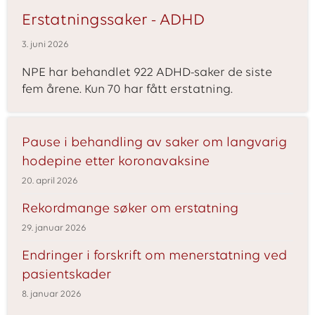
Erstatningssaker - ADHD
3. juni 2026
NPE har behandlet 922 ADHD-saker de siste
fem årene. Kun 70 har fått erstatning.
A
Pause i behandling av saker om langvarig
k
hodepine etter koronavaksine
t
20. april 2026
u
Rekordmange søker om erstatning
e
29. januar 2026
l
Endringer i forskrift om menerstatning ved
l
pasientskader
e
8. januar 2026
n