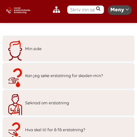
S
Meny
ø
k
:
F
Min side
o
r
Kan jeg søke erstatning for skaden min?
s
i
Søknad om erstatning
d
e
Hva skal til for å få erstatning?